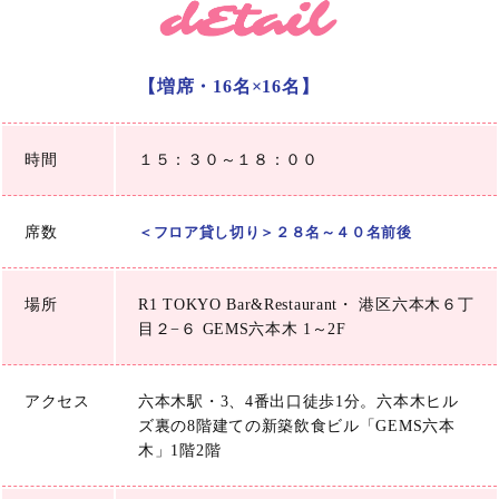
【増席・16名×16名】
時間
１５：３０～１８：００
席数
＜フロア貸し切り＞２８名～４０名前後
場所
R1 TOKYO Bar&Restaurant・ 港区六本木６丁
目２−６ GEMS六本木 1～2F
アクセス
六本木駅・3、4番出口徒歩1分。六本木ヒル
ズ裏の8階建ての新築飲食ビル「GEMS六本
木」1階2階