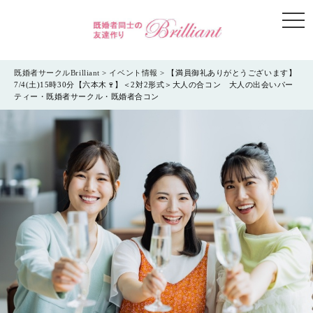
togg
navi
既婚者サークルBrilliant
>
イベント情報
>
【満員御礼ありがとうございます】
7/4(土)15時30分【六本木🍷】＜2対2形式＞大人の合コン 大人の出会いパー
ティー・既婚者サークル・既婚者合コン