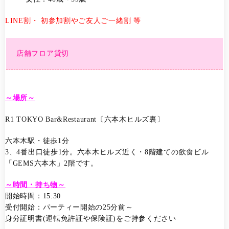
LINE割・ 初参加割やご友人ご一緒割 等
店舗フロア貸切
～場所～
R1 TOKYO Bar&Restaurant〔六本木ヒルズ裏〕
六本木駅・徒歩1分
3、4番出口徒歩1分。六本木ヒルズ近く・8階建ての飲食ビル
「GEMS六本木」2階です。
～時間・持ち物～
開始時間：15:30
受付開始：パーティー開始の25分前～
身分証明書(運転免許証や保険証)をご持参ください