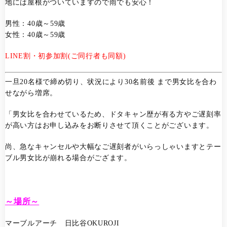
地には屋根がついていますので雨でも安心！
男性：40歳～59歳
女性：40歳～59歳
LINE割・
初参加割(ご同行者も同額)
一旦20名様で締め切り、状況により30名前後 まで男女比を合わ
せながら増席。
「男女比を合わせているため、ドタキャン歴が有る方やご遅刻率
が高い方はお申し込みをお断りさせて頂くことがございます。
尚、急なキャンセルや大幅なご遅刻者がいらっしゃいますとテー
ブル男女比が崩れる場合がござます。
～場所～
マーブルアーチ 日比谷OKUROJI