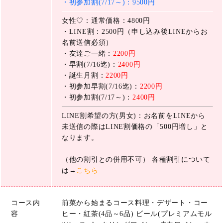
・初参加割(7/17～)：9500円
女性♡：通常価格：4800円
・LINE割：2500円（申し込み後LINEからお
名前送信必須）
・友達ご一緒：
2200円
・早割(7/16迄)：
2400円
・誕生月割：
2200円
・初参加早割(7/16迄)：
2200円
・初参加割(7/17～)：
2400円
LINE割希望の方(男女)：お名前をLINEから
未送信の際はLINE割価格の「500円増し」と
なります。
（他の割引との併用不可） 各種割引について
は→
こちら
コース内
前菜から始まるコース料理・デザート・コー
容
ヒー・紅茶(4品～6品) ビール(プレミアムモル