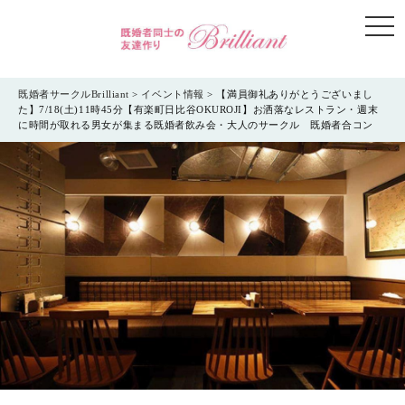
togg
navi
既婚者サークルBrilliant
>
イベント情報
>
【満員御礼ありがとうございまし
た】7/18(土)11時45分【有楽町日比谷OKUROJI】お洒落なレストラン・週末
に時間が取れる男女が集まる既婚者飲み会・大人のサークル 既婚者合コン