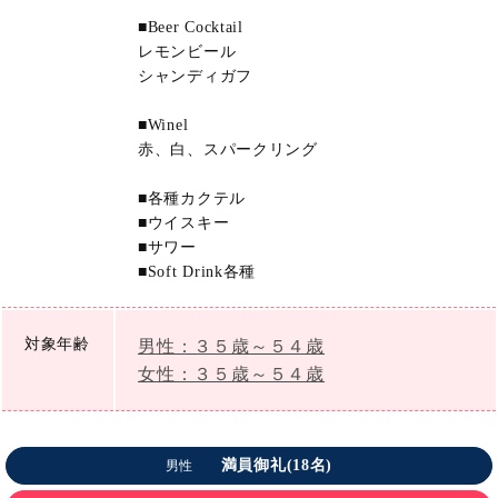
■Beer Cocktail
レモンビール
シャンディガフ
■Winel
赤、白、スパークリング
■各種カクテル
■ウイスキー
■サワー
■Soft Drink各種
対象年齢
男性：３５歳～５４歳
女性：３５歳～５４歳
満員御礼(18名)
男性