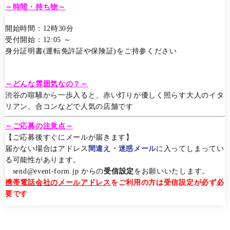
～時間・持ち物～
開始時間：12時30分
受付開始：12:05 ～
身分証明書(運転免許証や保険証)をご持参ください
～どんな雰囲気なの？～
渋谷の喧騒から一歩入ると、赤い灯りが優しく照らす大人のイタ
リアン。合コンなどで人気の店舗です
～ご応募の注意点～
【ご応募後すぐにメールが届きます】
届かない場合はアドレス
間違え・迷惑メール
に入ってしまってい
る可能性があります。
send@event-form.jp からの
受信設定
をお願いいたします。
携帯電話会社のメールアドレス
をご利用の方は受信設定が必ず必
要です