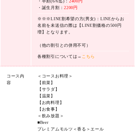
・早割(6/6迄)：
2400円
・誕生月割：
2200円
※※※LINE割希望の方(男女)：LINEからお
名前を未送信の際は【LINE割価格の500円
増】となります。
（他の割引との併用不可）
各種割引については→
こちら
コース内
＜コースお料理＞
容
【前菜】
【サラダ】
【温菜】
【お肉料理】
【お食事】
＜飲み放題＞
■Beer
プレミアムモルツ＜香る＞エール