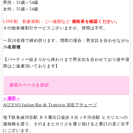
男性：35歳～54歳
女性：35歳～54歳
LINE割
初参加割・ご一緒割など
価格表を確認ください。
その他各種割引サービスございますが、併用は不可。
一旦20名様で締め切ります。増席の場合：男女比を合わせながら
36
名前後
【パーティー始まりから終わりまで男女比を合わせており途中退
席はご遠慮頂いております】
個室スペースを貸切
～場所～
ACCESO Italian Bar & Trattoria 渋谷アチェーゾ
地下鉄各線渋谷駅 Ｂ５番出口徒歩３分ＪＲ渋谷駅 ヒカリエへの
連絡橋を渡り、そのままヒカリエを通り抜けると裏口の直ぐ右手
にございます。