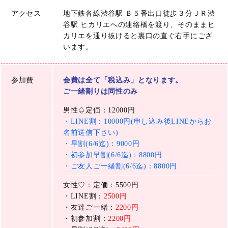
アクセス
地下鉄各線渋谷駅 Ｂ５番出口徒歩３分ＪＲ渋
谷駅 ヒカリエへの連絡橋を渡り、そのままヒ
カリエを通り抜けると裏口の直ぐ右手にござ
います。
参加費
会費は全て「税込み」となります。
ご一緒割りは同性のみ
男性♤定価：12000円
・LINE割：10000円(申し込み後LINEからお
名前送信下さい)
・早割(6/6迄)：9000円
・初参加早割(6/6迄)：8800円
・ご友人ご一緒割(6/6迄)：8800円
女性♡：定価：5500円
・LINE割：
2500円
・友達ご一緒：
2200円
・初参加割：
2200円