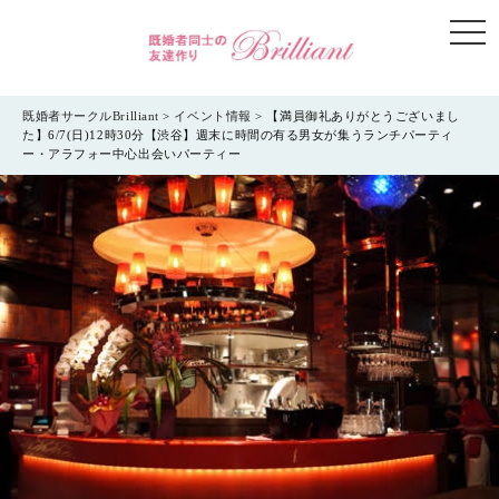
togg
navi
既婚者サークルBrilliant
>
イベント情報
>
【満員御礼ありがとうございまし
た】6/7(日)12時30分【渋谷】週末に時間の有る男女が集うランチパーティ
ー・アラフォー中心出会いパーティー