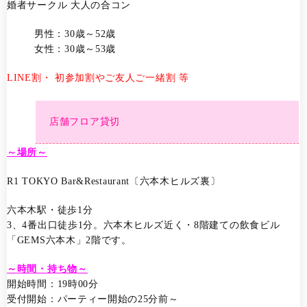
婚者サークル 大人の合コン
男性：30歳～52歳
女性：30歳～53歳
LINE割・ 初参加割やご友人ご一緒割 等
店舗フロア貸切
～場所～
R1 TOKYO Bar&Restaurant〔六本木ヒルズ裏〕
六本木駅・徒歩1分
3、4番出口徒歩1分。六本木ヒルズ近く・8階建ての飲食ビル
「GEMS六本木」2階です。
～時間・持ち物～
開始時間：19時00分
受付開始：パーティー開始の25分前～