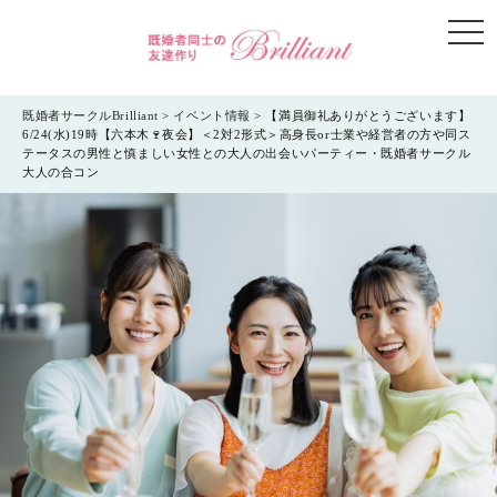
togg
navi
既婚者サークルBrilliant
>
イベント情報
>
【満員御礼ありがとうございます】
6/24(水)19時【六本木🍷夜会】＜2対2形式＞高身長or士業や経営者の方や同ス
テータスの男性と慎ましい女性との大人の出会いパーティー・既婚者サークル
大人の合コン