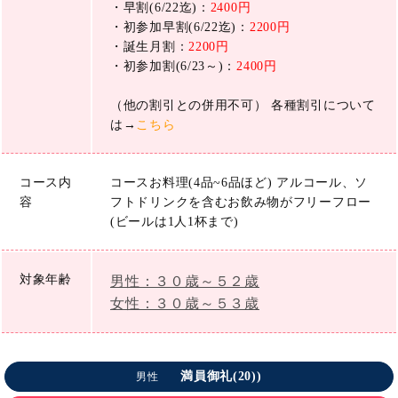
・早割(6/22迄)：
2400円
・初参加早割(6/22迄)：
2200円
・誕生月割：
2200円
・初参加割(6/23～)：
2400円
（他の割引との併用不可） 各種割引について
は→
こちら
コース内
コースお料理(4品~6品ほど) アルコール、ソ
容
フトドリンクを含むお飲み物がフリーフロー
(ビールは1人1杯まで)
対象年齢
男性：３０歳～５２歳
女性：３０歳～５３歳
満員御礼(20))
男性