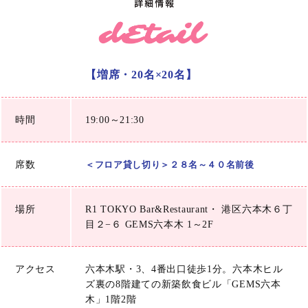
【増席・20名×20名】
時間
19:00～21:30
席数
＜フロア貸し切り＞２８名～４０名前後
場所
R1 TOKYO Bar&Restaurant・ 港区六本木６丁
目２−６ GEMS六本木 1～2F
アクセス
六本木駅・3、4番出口徒歩1分。六本木ヒル
ズ裏の8階建ての新築飲食ビル「GEMS六本
木」1階2階