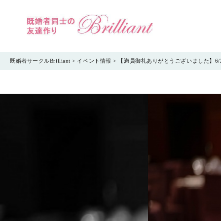
既婚者サークルBrilliant
>
イベント情報
>
【満員御礼ありがとうございました】6/