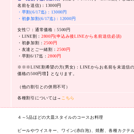
名前を送信)：13000円
・早割(6/17迄)：13000円
・初参加割(6/17迄)：12000円
女性♡：通常価格：5500円
・LINE割：
2800円(申込み後LINEから名前送信必須)
・初参加割：
2500円
・友達とご一緒割：
2500円
・早割6/17迄：
2800円
※※※LINE割希望の方(男女)：LINEからお名前を未送信の
価格の500円増】となります。
（他の割引との併用不可）
各種割引については→
こちら
４～5品ほどの大皿スタイルのコースお料理
ビールやウイスキー、ワイン(赤白泡)、焼酎、各種カクテ