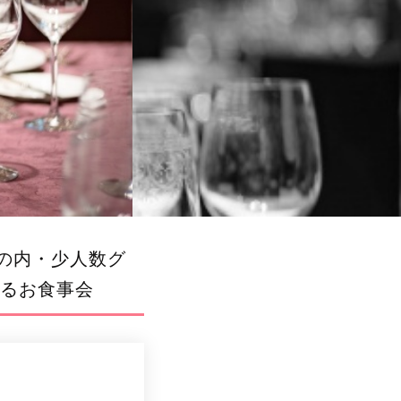
丸の内・少人数グ
るお食事会