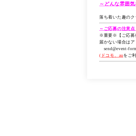
～どんな雰囲気
落ち着いた趣のク
～ご応募の注意点
※重要※【ご応募
届かない場合はア
send@event-fo
(ドコモ、au
をご