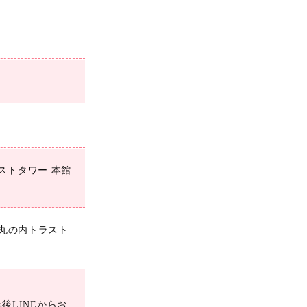
ラストタワー 本館
丸の内トラスト
み後LINEからお