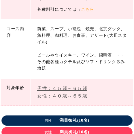
各種割引については→
こちら
コース内
前菜、スープ、小籠包、焼売、北京ダック、
容
魚料理、肉料理、お食事、デザート(大皿スタ
イル)
ビールやウイスキー、ワイン、紹興酒・・・
その他各種カクテル及びソフトドリンク飲み
放題
対象年齢
男性：４５歳～６５歳
女性：４０歳～６５歳
満員御礼(10名)
男性
満員御礼(10名)
女性