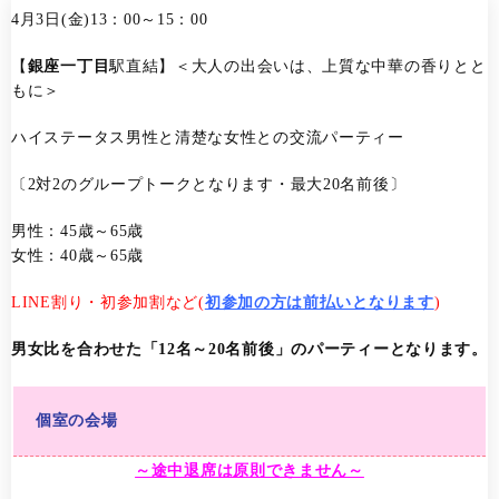
4月3日(金)13：00～15：00
【
銀座一丁目
駅直結】＜大人の出会いは、上質な中華の香りとと
もに＞
ハイステータス男性と清楚な女性との交流パーティー
〔2対2のグループトークとなります・最大20名前後〕
男性：45歳～65歳
女性：40歳～65歳
LINE割り・初参加割など(
初参加の方は前払いとなります
)
男女比を合わせた「12名～20名前後」のパーティーとなります。
個室の会場
～途中退席は原則できません～