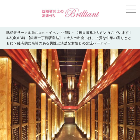
togg
navi
既婚者サークルBrilliant
>
イベント情報
>
【満員御礼ありがとうございます】
4/3(金)13時 【銀座一丁目駅直結】＜大人の出会いは、上質な中華の香りとと
もに＞経済的に余裕のある男性と清楚な女性との交流パーティー