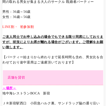
間の取れる男女が集まる大人のサークル 既婚者パーティー
男性：36歳～56歳
女性：36歳～56歳
LINE割
・ 初参加割
ご友人同士でお申し込みの場合でもできる限り同席にしておりま
すが、状況によりお席が離れる場合がございます。ご理解をお願
い致します。
【パーティー始まりから終わりまで延長時間も含め、男女比を合
わせており途中退席はご遠慮頂いております】
店舗を貸切
～場所～
地中海レストランBOCA 新宿
ＪＲ新宿駅西口 小田急ハルク裏。サンドラッグ脇の通り沿い