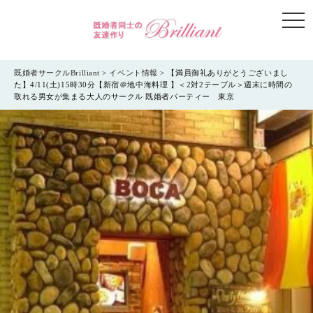
togg
navi
既婚者サークルBrilliant
>
イベント情報
>
【満員御礼ありがとうございまし
た】4/11(土)15時30分【新宿＠地中海料理 】＜2対2テーブル＞週末に時間の
取れる男女が集まる大人のサークル 既婚者パーティー 東京