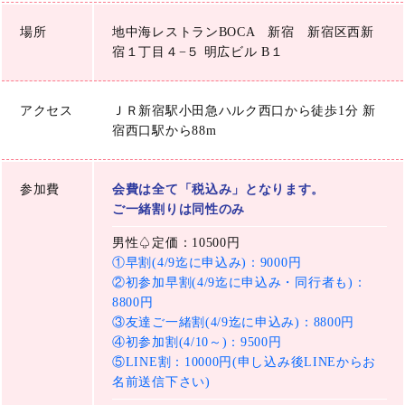
場所
地中海レストランBOCA 新宿 新宿区西新
宿１丁目４−５ 明広ビル B１
アクセス
ＪＲ新宿駅小田急ハルク西口から徒歩1分 新
宿西口駅から88m
参加費
会費は全て「税込み」となります。
ご一緒割りは同性のみ
男性♤定価：10500円
①早割(4/9迄に申込み)：9000円
②初参加早割(4/9迄に申込み・同行者も)：
8800円
③友達ご一緒割(4/9迄に申込み)：8800円
④初参加割(4/10～)：9500円
⑤LINE割：10000円(申し込み後LINEからお
名前送信下さい)