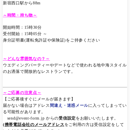
新宿西口駅から88m
～時間・持ち物～
開始時間：15時30分
受付開始：15時05分 ～
身分証明書(運転免許証や保険証)をご持参ください
～どんな雰囲気なの？～
ウエディングパーティーやデートなどで使われる地中海スタイル
のお洒落で開放的なレストランです。
～ご応募の注意点～
【ご応募後すぐにメールが届きます】
届かない場合はアドレス
間違え・迷惑メール
に入ってしまってい
る可能性があります。
send@event-form.jp からの
受信設定
をお願いいたします。
(携帯電話会社のメールアドレス
をご利用の方は受信設定をして