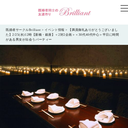
t
n
既婚者サークルBrilliant
>
イベント情報
>
【満員御礼ありがとうございまし
た】2/25(水)12時【新橋・銀座】＜2対2企画＞＜30代40代中心＞平日に時間
がある男女が出会うパーティー