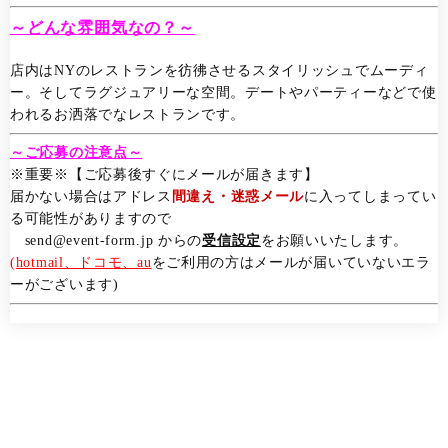
～どんな雰囲気なの？～
店内はNYのレストランを彷彿させるスタイリッシュでムーディ
ー。そしてラグジュアリーな空間。デートやパーティーなどで使
われるお洒落でなレストランです。
～ご応募の注意点～
※重要※【ご応募後すぐにメールが届きます】
届かない場合はアドレス
間違え・迷惑メール
に入ってしまってい
る可能性がありますので
send@event-form.jp からの
受信設定
をお願いいたします。
(hotmail、ドコモ、au
をご利用の方はメールが届いていないエラ
ーがございます)