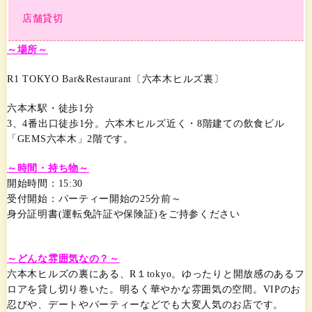
店舗貸切
～場所～
R1 TOKYO Bar&Restaurant〔六本木ヒルズ裏〕
六本木駅・徒歩1分
3、4番出口徒歩1分。六本木ヒルズ近く・8階建ての飲食ビル
「GEMS六本木」2階です。
～時間・持ち物～
開始時間：15:30
受付開始：パーティー開始の25分前～
身分証明書(運転免許証や保険証)をご持参ください
～どんな雰囲気なの？～
六本木ヒルズの裏にある、R１tokyo。ゆったりと開放感のあるフ
ロアを貸し切り巻いた。明るく華やかな雰囲気の空間。VIPのお
忍びや、デートやパーティーなどでも大変人気のお店です。